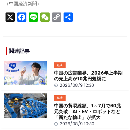
（中国経済新聞）
X
F
Li
W
C
S
a
n
e
o
h
c
e
C
p
ar
e
h
y
e
b
a
Li
関連記事
o
t
n
経済
o
k
中国の広告業界、2026年上半期
k
の売上高が10兆円規模に
2026/08/9 12:30
経済
中国の貿易総額、1～7月で30兆
元突破 AI・EV・ロボットなど
「新たな輸出」が拡大
2026/08/9 10:30