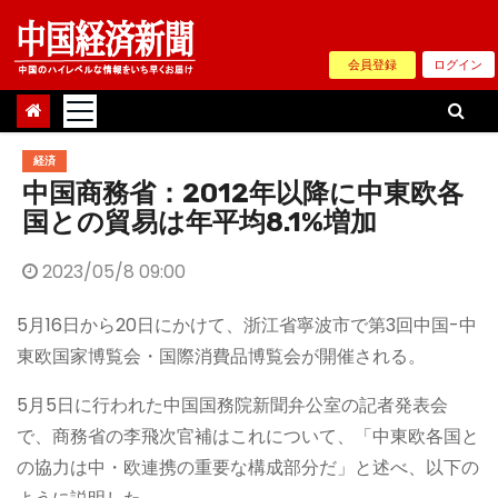
Skip
to
会員登録
ログイン
content
経済
中国商務省：2012年以降に中東欧各
国との貿易は年平均8.1%増加
2023/05/8 09:00
5月16日から20日にかけて、浙江省寧波市で第3回中国-中
東欧国家博覧会・国際消費品博覧会が開催される。
5月5日に行われた中国国務院新聞弁公室の記者発表会
で、商務省の李飛次官補はこれについて、「中東欧各国と
の協力は中・欧連携の重要な構成部分だ」と述べ、以下の