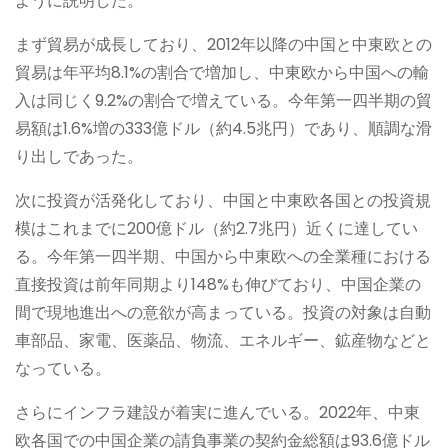
ように説明した。
まず貿易が成長しており、2012年以降の中国と中東欧との
貿易は年平均8.1%の割合で増加し、中東欧から中国への輸
入は同じく9.2%の割合で増えている。今年第一四半期の貿
易額は1.6%増の333億ドル（約4.5兆円）であり、順調な滑
り出しであった。
次に投資が活発化しており、中国と中東欧各国との投資規
模はこれまでに200億ドル（約2.7兆円）近くに達してい
る。今年第一四半期、中国から中東欧への全業種における
直接投資は前年同期より148%も伸びており、中国企業の
間で現地進出への意欲が高まっている。投資の対象は自動
車部品、家電、医薬品、物流、エネルギー、鉱産物などと
なっている。
さらにインフラ建設が着実に進んでいる。2022年、中東
欧各国での中国企業の請負事業の契約金総額は93.6億ドル