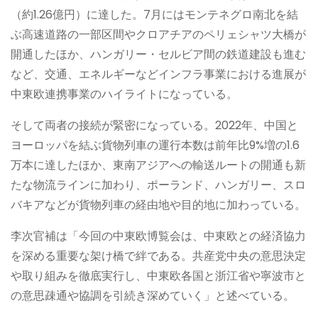
（約1.26億円）に達した。7月にはモンテネグロ南北を結
ぶ高速道路の一部区間やクロアチアのペリェシャツ大橋が
開通したほか、ハンガリー・セルビア間の鉄道建設も進む
など、交通、エネルギーなどインフラ事業における進展が
中東欧連携事業のハイライトになっている。
そして両者の接続が緊密になっている。2022年、中国と
ヨーロッパを結ぶ貨物列車の運行本数は前年比9%増の1.6
万本に達したほか、東南アジアへの輸送ルートの開通も新
たな物流ラインに加わり、ポーランド、ハンガリー、スロ
バキアなどが貨物列車の経由地や目的地に加わっている。
李次官補は「今回の中東欧博覧会は、中東欧との経済協力
を深める重要な架け橋で絆である。共産党中央の意思決定
や取り組みを徹底実行し、中東欧各国と浙江省や寧波市と
の意思疎通や協調を引続き深めていく」と述べている。