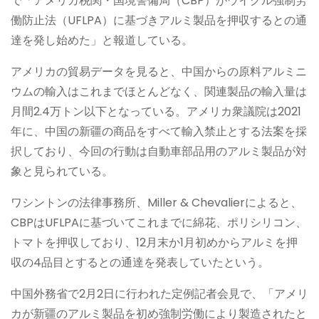
で「アメリカ税関・国境警備局（CBP）がウイグル強制労
働防止法（UFLPA）に基づきアルミ製品を押収するとの通
達を発し始めた」と報道している。
アメリカの貿易データを見ると、中国からの原料アルミニ
ウムの輸入はこれまでほとんどなく、関連製品の輸入量は
月間2.4万トン以下となっている。アメリカ衆議院は2021
年に、中国の新疆の商品をすべて輸入禁止とする法案を採
択しており、今回の行動は自動車部品用のアルミ製品が対
象と見られている。
ワシントンの法律事務所、Miller & Chevalierによると、
CBPはUFLPAに基づいてこれまでに綿花、ポリシリコン、
トマトを押収しており、12月末か1月初めからアルミを押
収の4品目とするとの通達を発表していたという。
中国外務省で2月2日に行われた定例記者会見で、「アメリ
カが新疆のアルミ製品を初め強制労働により製造されたと