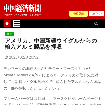
Skip
to
会員登録
ログイン
content
社会
アメリカ、中国新疆ウイグルからの
輸入アルミ製品を押収
2023/02/3 20:52
デンマークの海運大手A.P. モラー・マースク社（AP
Moller-Maersk A/S）によると、アメリカが取引先に対
して、新疆ウイグル自治区で生産されたアルミニウム製品
の一部を押収したと伝えたという。
ブルームバーグは2月2日、 マースク社がホームページ上