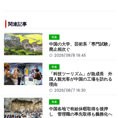
a
n
e
o
h
c
e
C
p
ar
e
h
y
e
b
a
Li
関連記事
o
t
n
社会
o
k
中国の大学、芸術系「専門試験」
k
廃止相次ぐ
2026/08/8 19:45
社会
「科技ツーリズム」が急成長 外
国人観光客が中国の工場を訪れる
理由
2026/08/7 16:30
社会
中国各地で有給休暇取得を後押
し 管理職の率先取得も義務化へ