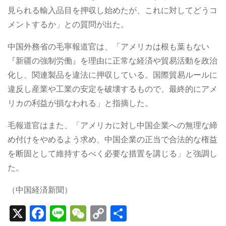
見られる輸入品目を押収し始めたが、これに対してどうコ
メントするか」との質問が出た。
中国外務省の毛寧報道官は、「アメリカは根も葉もない
『新疆の強制労働』を理由に正常な経済や貿易活動を政治
化し、関連製品を違法に押収している。国際貿易ルールに
違反し産業や工業の安定を破壊するもので、最終的にアメ
リカの利益が損なわれる」と指摘した。
毛報道官はまた、「アメリカに対し中国企業への無理な締
め付けをやめるよう求め、中国企業の正当で合法的な権益
を断固として維持するべく必要な措置を講じる」と強調し
た。
（中国経済新聞）
X
F
Li
W
C
S