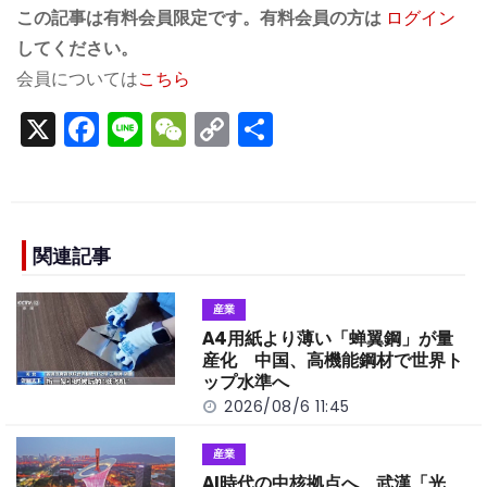
この記事は有料会員限定です。有料会員の方は
ログイン
してください。
会員については
こちら
X
F
Li
W
C
S
a
n
e
o
h
c
e
C
p
ar
e
h
y
e
b
a
Li
関連記事
o
t
n
産業
o
k
A4用紙より薄い「蝉翼鋼」が量
k
産化 中国、高機能鋼材で世界ト
ップ水準へ
2026/08/6 11:45
産業
AI時代の中核拠点へ 武漢「光