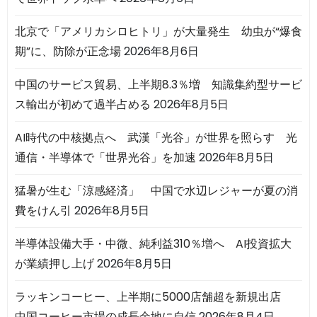
北京で「アメリカシロヒトリ」が大量発生 幼虫が“爆食
期”に、防除が正念場
2026年8月6日
中国のサービス貿易、上半期8.3％増 知識集約型サービ
ス輸出が初めて過半占める
2026年8月5日
AI時代の中核拠点へ 武漢「光谷」が世界を照らす 光
通信・半導体で「世界光谷」を加速
2026年8月5日
猛暑が生む「涼感経済」 中国で水辺レジャーが夏の消
費をけん引
2026年8月5日
半導体設備大手・中微、純利益310％増へ AI投資拡大
が業績押し上げ
2026年8月5日
ラッキンコーヒー、上半期に5000店舗超を新規出店
中国コーヒー市場の成長余地に自信
2026年8月4日