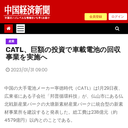
Skip
to
会員登録
ログイン
content
産業
CATL、巨額の投資で車載電池の回収
事業を実施へ
2023/01/31 09:00
中国の大手電池メーカー寧徳時代（CATL）は1月29日夜、
広東省にある子会社「邦普循環科技」が、仏山市にある仏
北戦新産業パークの大塘新素材産業パークに統合型の新素
材事業所を建設すると発表した。総工費は238億元（約
4579億円）以内とのことである。