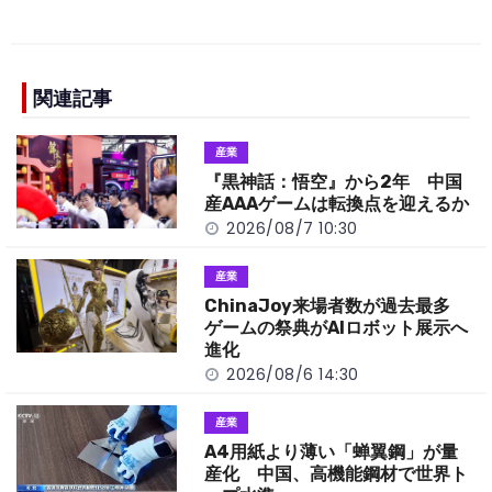
a
n
e
o
h
c
e
C
p
ar
e
h
y
e
b
a
Li
関連記事
o
t
n
産業
o
k
『黒神話：悟空』から2年 中国
k
産AAAゲームは転換点を迎えるか
2026/08/7 10:30
産業
ChinaJoy来場者数が過去最多
ゲームの祭典がAIロボット展示へ
進化
2026/08/6 14:30
産業
A4用紙より薄い「蝉翼鋼」が量
産化 中国、高機能鋼材で世界ト