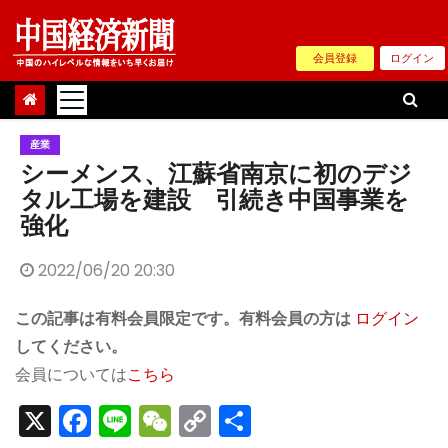
Skip
to
会員登録
ログイン
content
産業
シーメンス、江蘇省南京に初のデジ
タル工場を建設 引続き中国事業を
強化
2022/06/20 20:30
この記事は有料会員限定です。有料会員の方は
ログイン
してください。
会員については
こちら
X
F
Li
W
C
S