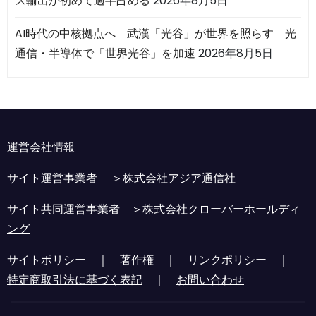
ス輸出が初めて過半占める
2026年8月5日
AI時代の中核拠点へ 武漢「光谷」が世界を照らす 光
通信・半導体で「世界光谷」を加速
2026年8月5日
運営会社情報
サイト運営事業者 ＞
株式会社アジア通信社
サイト共同運営事業者 ＞
株式会社クローバーホールディ
ング
サイトポリシー
｜
著作権
｜
リンクポリシー
｜
特定商取引法に基づく表記
｜
お問い合わせ