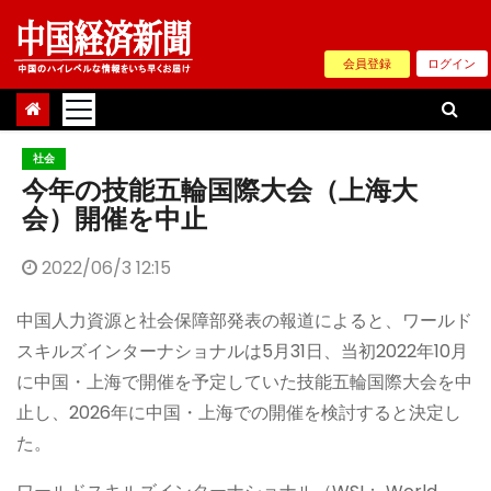
Skip
to
会員登録
ログイン
content
社会
今年の技能五輪国際大会（上海大
会）開催を中止
2022/06/3 12:15
中国人力資源と社会保障部発表の報道によると、ワールド
スキルズインターナショナルは5月31日、当初2022年10月
に中国・上海で開催を予定していた技能五輪国際大会を中
止し、2026年に中国・上海での開催を検討すると決定し
た。