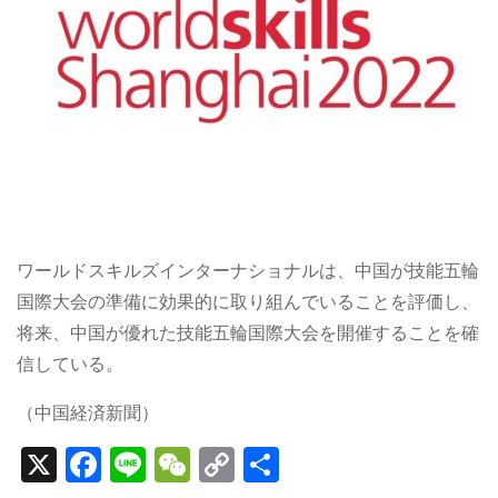
ワールドスキルズインターナショナルは、中国が技能五輪
国際大会の準備に効果的に取り組んでいることを評価し、
将来、中国が優れた技能五輪国際大会を開催することを確
信している。
（中国経済新聞）
X
F
Li
W
C
S