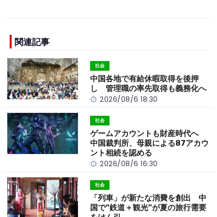
a
n
e
o
h
c
e
C
p
ar
e
h
y
e
b
a
Li
関連記事
o
t
n
社会
o
k
中国各地で有給休暇取得を後押
k
し 管理職の率先取得も義務化へ
2026/08/6 18:30
社会
ゲームアカウントも財産時代へ
中国裁判所、母親による87アカウ
ント相続を認める
2026/08/6 16:30
社会
「列車」が新たな消費を創出 中
国で“鉄道＋観光”が夏の旅行需要