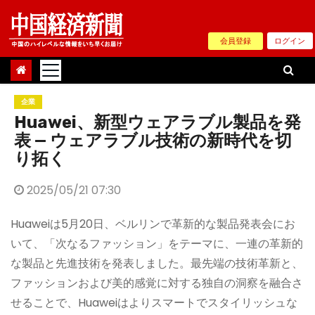
Skip
to
会員登録
ログイン
content
企業
Huawei、新型ウェアラブル製品を発
表 — ウェアラブル技術の新時代を切
り拓く
2025/05/21 07:30
Huaweiは5月20日、ベルリンで革新的な製品発表会にお
いて、「次なるファッション」をテーマに、一連の革新的
な製品と先進技術を発表しました。最先端の技術革新と、
ファッションおよび美的感覚に対する独自の洞察を融合さ
せることで、Huaweiはよりスマートでスタイリッシュな