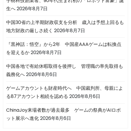
宇樹科技創業者、90年代生まれ初の「ロボット富豪」誕
生へ
2026年8月7日
中国30省の上半期財政収支を分析 歳入は予想上回るも
地方財政の厳しさ続く
2026年8月7日
『黒神話：悟空』から2年 中国産AAAゲームは転換点
を迎えるか
2026年8月7日
中国各地で有給休暇取得を後押し 管理職の率先取得も
義務化へ
2026年8月6日
ゲームアカウントも財産時代へ 中国裁判所、母親によ
る87アカウント相続を認める
2026年8月6日
ChinaJoy来場者数が過去最多 ゲームの祭典がAIロボ
ット展示へ進化
2026年8月6日