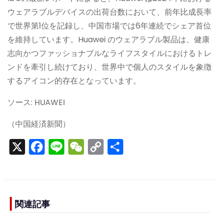
ウェアラブルデバイスの出荷台数において、前年比成長率
で世界第1位を記録し、中国市場では6年連続でシェア首位
を維持しています。Huawei のウェアラブル製品は、健康
志向かつファッショナブルなライフスタイルにおけるトレ
ンドを牽引し続けており、世界中で個人のスタイルを象徴
するアイコン的存在となっています。
ソース: HUAWEI
（中国経済新聞）
X
F
Li
W
C
S
a
n
e
o
h
c
e
C
p
ar
e
h
y
e
b
a
Li
関連記事