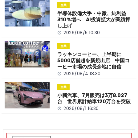
o
t
n
企業
o
k
半導体設備大手・中微、純利益
k
310％増へ AI投資拡大が業績押
し上げ
2026/08/5 10:30
企業
ラッキンコーヒー、上半期に
5000店舗超を新規出店 中国コ
ーヒー市場の成長余地に自信
2026/08/4 18:30
企業
小鵬汽車、7月販売は3万8,027
台 世界累計納車120万台を突破
2026/08/1 16:30