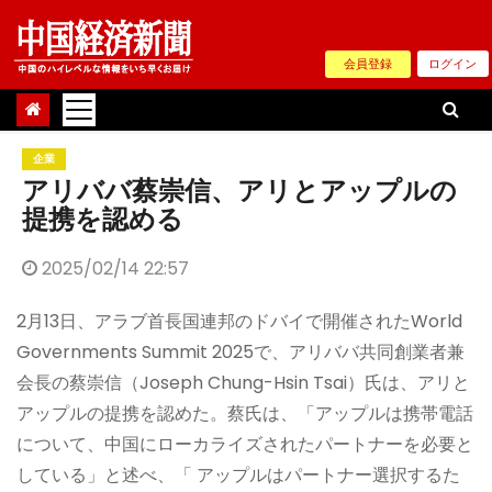
Skip
to
会員登録
ログイン
content
企業
アリババ蔡崇信、アリとアップルの
提携を認める
2025/02/14 22:57
2月13日、アラブ首長国連邦のドバイで開催されたWorld
Governments Summit 2025で、アリババ共同創業者兼
会長の蔡崇信（Joseph Chung-Hsin Tsai）氏は、アリと
アップルの提携を認めた。蔡氏は、「アップルは携帯電話
について、中国にローカライズされたパートナーを必要と
している」と述べ、「 アップルはパートナー選択するた