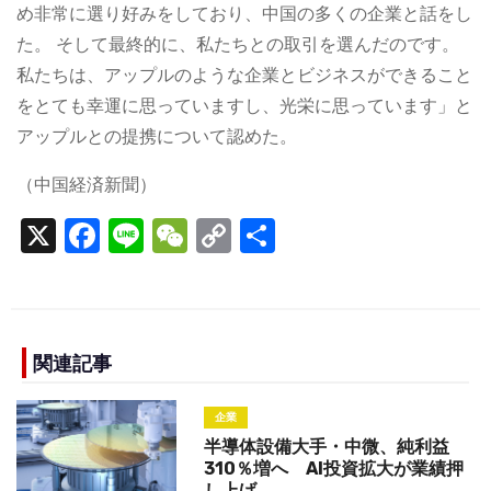
め非常に選り好みをしており、中国の多くの企業と話をし
た。 そして最終的に、私たちとの取引を選んだのです。
私たちは、アップルのような企業とビジネスができること
をとても幸運に思っていますし、光栄に思っています」と
アップルとの提携について認めた。
（中国経済新聞）
X
F
Li
W
C
S
a
n
e
o
h
c
e
C
p
ar
e
h
y
e
b
a
Li
関連記事
o
t
n
企業
o
k
半導体設備大手・中微、純利益
k
310％増へ AI投資拡大が業績押
し上げ