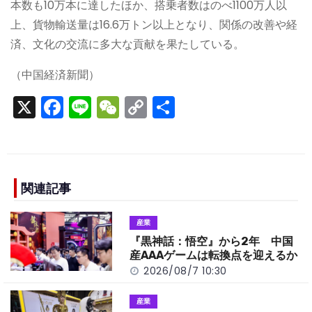
本数も10万本に達したほか、搭乗者数はのべ1100万人以
上、貨物輸送量は16.6万トン以上となり、関係の改善や経
済、文化の交流に多大な貢献を果たしている。
（中国経済新聞）
X
F
Li
W
C
S
a
n
e
o
h
c
e
C
p
ar
e
h
y
e
b
a
Li
関連記事
o
t
n
産業
o
k
『黒神話：悟空』から2年 中国
k
産AAAゲームは転換点を迎えるか
2026/08/7 10:30
産業