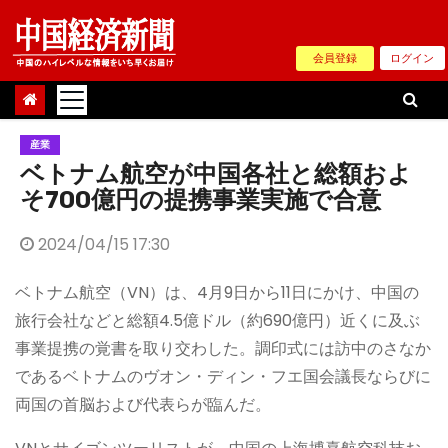
Skip
to
会員登録
ログイン
content
産業
ベトナム航空が中国各社と総額およ
そ700億円の提携事業実施で合意
2024/04/15 17:30
ベトナム航空（VN）は、4月9日から11日にかけ、中国の
旅行会社などと総額4.5億ドル（約690億円）近くに及ぶ
事業提携の覚書を取り交わした。調印式には訪中のさなか
であるベトナムのヴオン・ディン・フエ国会議長ならびに
両国の首脳および代表らが臨んだ。