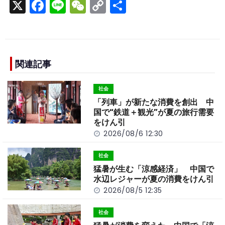
X
F
Li
W
C
S
a
n
e
o
h
c
e
C
p
ar
e
h
y
e
b
a
Li
関連記事
o
t
n
社会
o
k
「列車」が新たな消費を創出 中
k
国で“鉄道＋観光”が夏の旅行需要
をけん引
2026/08/6 12:30
社会
猛暑が生む「涼感経済」 中国で
水辺レジャーが夏の消費をけん引
2026/08/5 12:35
社会