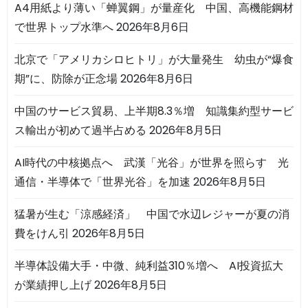
A4用紙より薄い「蝉翼鋼」が量産化 中国、高機能鋼材
で世界トップ水準へ
2026年8月6日
北京で「アメリカシロヒトリ」が大量発生 幼虫が“爆食
期”に、防除が正念場
2026年8月6日
中国のサービス貿易、上半期8.3％増 知識集約型サービ
ス輸出が初めて過半占める
2026年8月5日
AI時代の中核拠点へ 武漢「光谷」が世界を照らす 光
通信・半導体で「世界光谷」を加速
2026年8月5日
猛暑が生む「涼感経済」 中国で水辺レジャーが夏の消
費をけん引
2026年8月5日
半導体設備大手・中微、純利益310％増へ AI投資拡大
が業績押し上げ
2026年8月5日