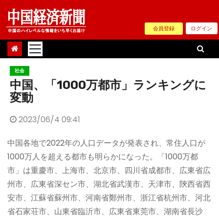
Skip
to
会員登録
ログイン
content
社会
中国、「1000万都市」ランキングに
変動
2023/06/4 09:41
中国各地で2022年の人口データが発表され、常住人口が
1000万人を超える都市も明らかになった。「1000万都
市」は重慶市、上海市、北京市、四川省成都市、広東省広
州市、広東省深セン市、湖北省武漢市、天津市、陝西省西
安市、江蘇省蘇州市、河南省鄭州市、浙江省杭州市、河北
省石家荘市、山東省臨沂市、広東省東莞市、湖南省長沙