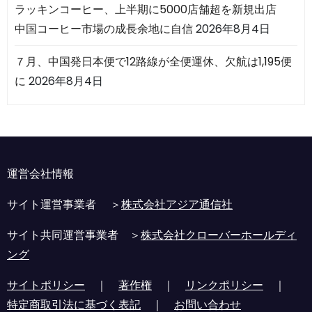
ラッキンコーヒー、上半期に5000店舗超を新規出店
中国コーヒー市場の成長余地に自信
2026年8月4日
７月、中国発日本便で12路線が全便運休、欠航は1,195便
に
2026年8月4日
運営会社情報
サイト運営事業者 ＞
株式会社アジア通信社
サイト共同運営事業者 ＞
株式会社クローバーホールディ
ング
サイトポリシー
｜
著作権
｜
リンクポリシー
｜
特定商取引法に基づく表記
｜
お問い合わせ