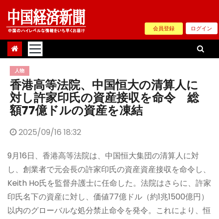
Skip
to
会員登録
ログイン
content
人物
香港高等法院、中国恒大の清算人に
対し許家印氏の資産接収を命令 総
額77億ドルの資産を凍結
2025/09/16 18:32
9月16日、香港高等法院は、中国恒大集団の清算人に対
し、創業者で元会長の許家印氏の資産資産接収を命令し、
Keith Ho氏を監督弁護士に任命した。法院はさらに、許家
印氏名下の資産に対し、価値77億ドル（約1兆1500億円）
以内のグローバルな処分禁止命令を発令。これにより、恒