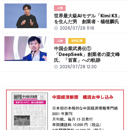
人物
世界最大級AIモデル「Kimi K3」
を生んだ男 創業者・楊植麟氏
2026/07/29 11:16
人物
有料記事
中国企業武勇伝①
「DeepSeek」創業者の梁文峰
氏、「首富」への軌跡
2026/07/28 12:30