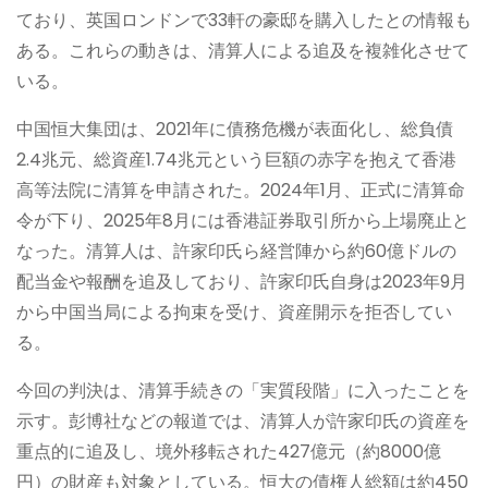
ており、英国ロンドンで33軒の豪邸を購入したとの情報も
ある。これらの動きは、清算人による追及を複雑化させて
いる。
中国恒大集団は、2021年に債務危機が表面化し、総負債
2.4兆元、総資産1.74兆元という巨額の赤字を抱えて香港
高等法院に清算を申請された。2024年1月、正式に清算命
令が下り、2025年8月には香港証券取引所から上場廃止と
なった。清算人は、許家印氏ら経営陣から約60億ドルの
配当金や報酬を追及しており、許家印氏自身は2023年9月
から中国当局による拘束を受け、資産開示を拒否してい
る。
今回の判決は、清算手続きの「実質段階」に入ったことを
示す。彭博社などの報道では、清算人が許家印氏の資産を
重点的に追及し、境外移転された427億元（約8000億
円）の財産も対象としている。恒大の債権人総額は約450