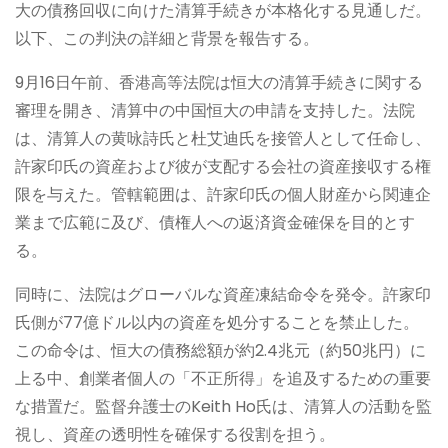
大の債務回収に向けた清算手続きが本格化する見通しだ。
以下、この判決の詳細と背景を報告する。
9月16日午前、香港高等法院は恒大の清算手続きに関する
審理を開き、清算中の中国恒大の申請を支持した。法院
は、清算人の黄咏詩氏と杜艾迪氏を接管人として任命し、
許家印氏の資産および彼が支配する会社の資産接収する権
限を与えた。管轄範囲は、許家印氏の個人財産から関連企
業まで広範に及び、債権人への返済資金確保を目的とす
る。
同時に、法院はグローバルな資産凍結命令を発令。許家印
氏側が77億ドル以内の資産を処分することを禁止した。
この命令は、恒大の債務総額が約2.4兆元（約50兆円）に
上る中、創業者個人の「不正所得」を追及するための重要
な措置だ。監督弁護士のKeith Ho氏は、清算人の活動を監
視し、資産の透明性を確保する役割を担う。