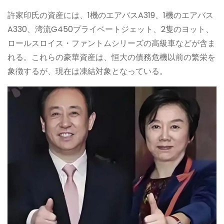
許家印氏の資産には、1機のエアバスA319、1機のエアバス
A330、湾流G450プライベートジェット、2隻のヨット、
ロールスロイス・ファントムシリーズの高級車などが含ま
れる。これらの豪華資産は、恒大の債務危機以前の繁栄を
象徴するが、現在は凍結対象となっている。