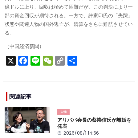
億ドルに上り、回収は極めて困難だが、この判決により一
部の資金回収が期待される。一方で、許家印氏の「失踪」
状態や関連人物の国外逃亡が、清算をさらに難航させてい
る。
（中国経済新聞）
X
F
Li
W
C
S
a
n
e
o
h
c
e
C
p
ar
e
h
y
e
b
a
Li
関連記事
o
t
n
人物
o
k
アリババ会長の蔡崇信氏が離婚を
k
発表
2026/08/1 14:56