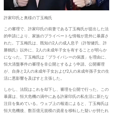
許家印氏と奥様の丁玉梅氏
この審理で、許家印氏の前妻である丁玉梅氏が提出した法
的申請により、家族のプライベートな情報が意外に暴露さ
れた。丁玉梅氏は、既知の2人の成人息子（許智健氏、許
勝鶴氏）以外に、2人の未成年子女を有することが明らか
になった。丁玉梅氏は「プライバシーの保護」を理由に、
恒大清盤事件の審理を非公開とするよう申請。公開審理
が、自身と2人の未成年子女および2人の未成年孫子女の生
活に悪影響を及ぼすと主張した。
しかし、法院はこれを却下し、審理を公開で行った。この
暴露は、恒大危機の渦中にある許家印氏の私生活に新たな
注目を集めている。ウェブ上の報道によると、丁玉梅氏は
恒大危機後、数百億元規模の資産を移転した疑いが持たれ