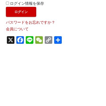
ログイン情報を保存
パスワードをお忘れですか？
会員について
X
F
Li
W
C
S
a
n
e
o
h
c
e
C
p
ar
e
h
y
e
b
a
Li
o
t
n
o
k
k