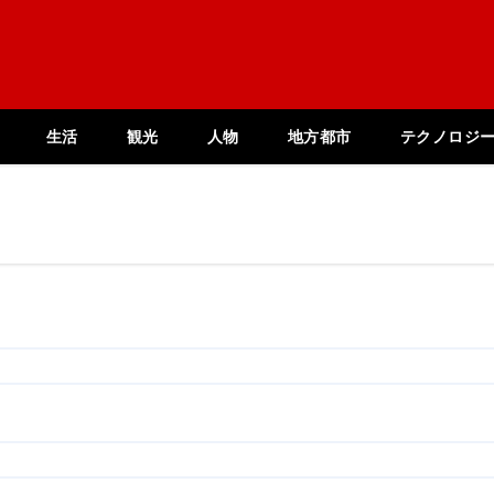
生活
観光
人物
地方都市
テクノロジ