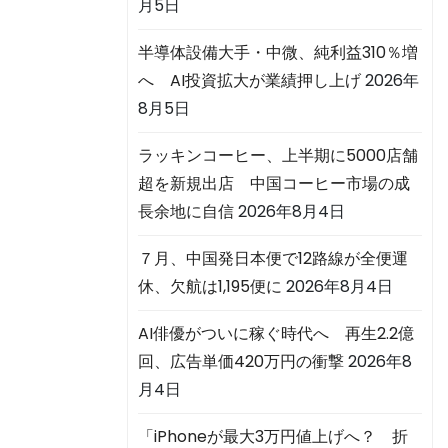
月5日
半導体設備大手・中微、純利益310％増
へ AI投資拡大が業績押し上げ
2026年
8月5日
ラッキンコーヒー、上半期に5000店舗
超を新規出店 中国コーヒー市場の成
長余地に自信
2026年8月4日
７月、中国発日本便で12路線が全便運
休、欠航は1,195便に
2026年8月4日
AI俳優がついに稼ぐ時代へ 再生2.2億
回、広告単価420万円の衝撃
2026年8
月4日
「iPhoneが最大3万円値上げへ？ 折