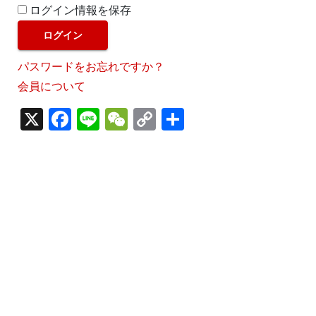
ログイン情報を保存
パスワードをお忘れですか？
会員について
X
F
Li
W
C
S
a
n
e
o
h
c
e
C
p
ar
e
h
y
e
b
a
Li
o
t
n
o
k
k