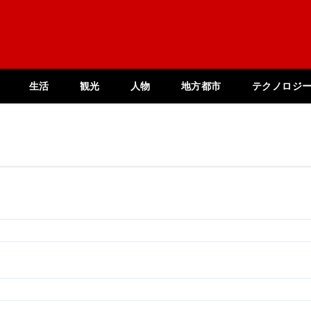
生活
観光
人物
地方都市
テクノロジ