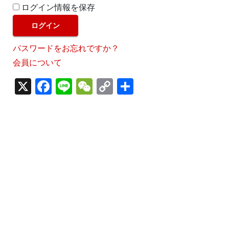
ログイン情報を保存
パスワードをお忘れですか？
会員について
X
F
Li
W
C
S
a
n
e
o
h
c
e
C
p
ar
e
h
y
e
b
a
Li
o
t
n
o
k
k