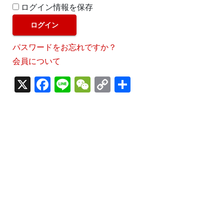
ログイン情報を保存
パスワードをお忘れですか？
会員について
X
F
Li
W
C
S
a
n
e
o
h
c
e
C
p
ar
e
h
y
e
b
a
Li
o
t
n
o
k
k