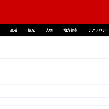
生活
観光
人物
地方都市
テクノロジ